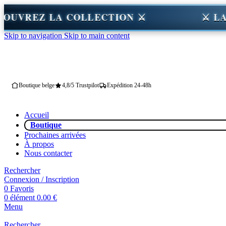
R — DÉCOUVREZ LA COLLECTION ⚔
Skip to navigation
Skip to main content
Boutique belge
4,8/5 Trustpilot
Expédition 24-48h
Accueil
Boutique
Prochaines arrivées
À propos
Nous contacter
Rechercher
Connexion / Inscription
0
Favoris
0
élément
0.00
€
Menu
Rechercher