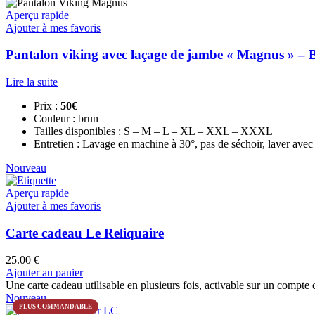
Aperçu rapide
Ajouter à mes favoris
Pantalon viking avec laçage de jambe « Magnus » –
Lire la suite
Prix :
50€
Couleur : brun
Tailles disponibles : S – M – L – XL – XXL – XXXL
Entretien : Lavage en machine à 30°, pas de séchoir, laver avec 
Nouveau
Aperçu rapide
Ajouter à mes favoris
Carte cadeau Le Reliquaire
25.00
€
Ajouter au panier
Une carte cadeau utilisable en plusieurs fois, activable sur un compte 
Nouveau
PLUS COMMANDABLE