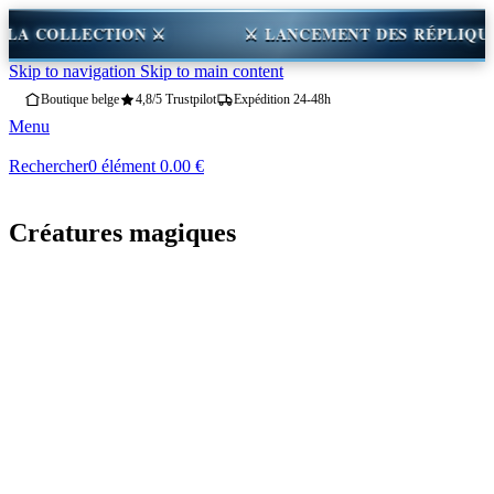
VREZ LA COLLECTION ⚔
⚔ LANCEMENT DES RÉP
Skip to navigation
Skip to main content
Boutique belge
4,8/5 Trustpilot
Expédition 24-48h
Menu
Rechercher
0
élément
0.00
€
Créatures magiques