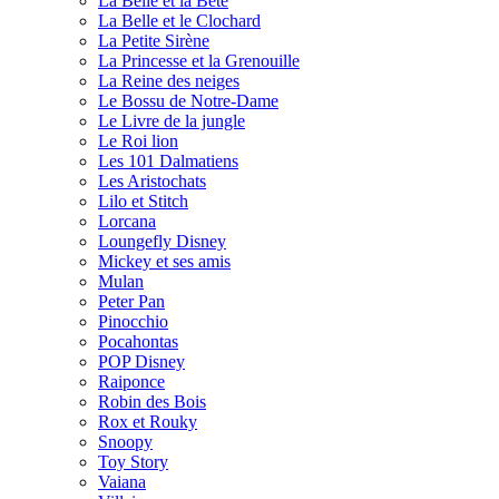
La Belle et la Bête
La Belle et le Clochard
La Petite Sirène
La Princesse et la Grenouille
La Reine des neiges
Le Bossu de Notre-Dame
Le Livre de la jungle
Le Roi lion
Les 101 Dalmatiens
Les Aristochats
Lilo et Stitch
Lorcana
Loungefly Disney
Mickey et ses amis
Mulan
Peter Pan
Pinocchio
Pocahontas
POP Disney
Raiponce
Robin des Bois
Rox et Rouky
Snoopy
Toy Story
Vaiana