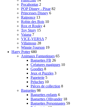
Pinocchio
14
Pocahontas
2
POP Disney - Pixar
82
Princesses Disney
6
Raiponce
13
Robin des Bois
10
Rox et Rouky
4
Toy Story
15
Vaiana
7
VICE-VERSA
7
Villainous
28
Winnie l'ourson
19
Harry Potter
680
Animaux Fantastiques
65
Baguettes FB
26
Créatures magiques
10
Goodies
8
Jeux et Puzzles
3
Papeterie
5
Peluches
10
Pièces de collection
8
Baguettes
98
Baguettes enfants
6
Baguettes Ollivander
18
Baguettes Personnages
59