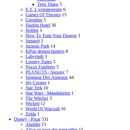
Teen Titans
5
E.T. L’extraterrestre
6
Games Of Thrones
15
Gremlins
5
Hazbin Hotel
36
Hobbit
3
How To Train Your Dragon
3
Jumanji
2
Jurassic Park
14
KPop demon hunters
8
Labyrinth
3
Looney Tunes
5
Noces Funèbres
5
PEANUTS / Snoopy
7
Seigneur Des Anneaux
44
Sly Cooper
1
Star Trek
10
Star Wars - Mandalorien
1
The Witcher
3
Wicked
12
World Of Warcraft
16
Zelda
1
Disney - Pixar
531
Aladdin
15
Alice au pays des merveilles
15