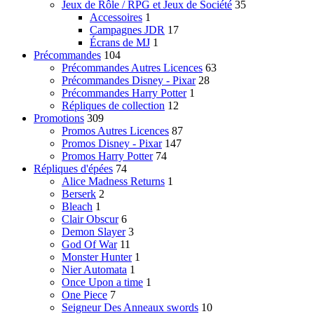
Jeux de Rôle / RPG et Jeux de Société
35
Accessoires
1
Campagnes JDR
17
Écrans de MJ
1
Précommandes
104
Précommandes Autres Licences
63
Précommandes Disney - Pixar
28
Précommandes Harry Potter
1
Répliques de collection
12
Promotions
309
Promos Autres Licences
87
Promos Disney - Pixar
147
Promos Harry Potter
74
Répliques d'épées
74
Alice Madness Returns
1
Berserk
2
Bleach
1
Clair Obscur
6
Demon Slayer
3
God Of War
11
Monster Hunter
1
Nier Automata
1
Once Upon a time
1
One Piece
7
Seigneur Des Anneaux swords
10