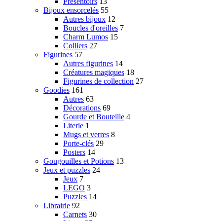
Présentoirs
13
Bijoux ensorcelés
55
Autres bijoux
12
Boucles d'oreilles
7
Charm Lumos
15
Colliers
27
Figurines
57
Autres figurines
14
Créatures magiques
18
Figurines de collection
27
Goodies
161
Autres
63
Décorations
69
Gourde et Bouteille
4
Literie
1
Mugs et verres
8
Porte-clés
29
Posters
14
Gougouilles et Potions
13
Jeux et puzzles
24
Jeux
7
LEGO
3
Puzzles
14
Librairie
92
Carnets
30