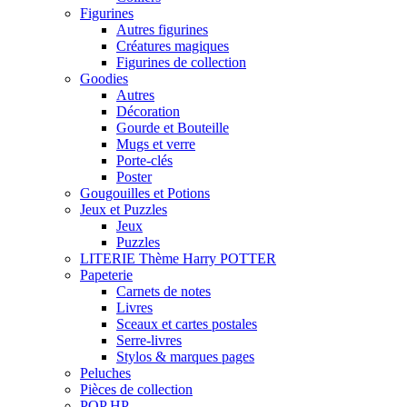
Figurines
Autres figurines
Créatures magiques
Figurines de collection
Goodies
Autres
Décoration
Gourde et Bouteille
Mugs et verre
Porte-clés
Poster
Gougouilles et Potions
Jeux et Puzzles
Jeux
Puzzles
LITERIE Thème Harry POTTER
Papeterie
Carnets de notes
Livres
Sceaux et cartes postales
Serre-livres
Stylos & marques pages
Peluches
Pièces de collection
POP HP