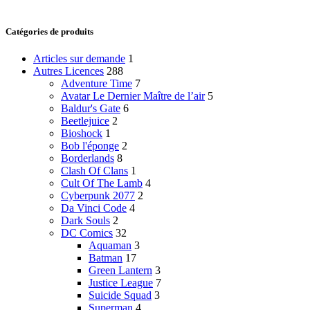
Catégories de produits
Articles sur demande
1
Autres Licences
288
Adventure Time
7
Avatar Le Dernier Maître de l’air
5
Baldur's Gate
6
Beetlejuice
2
Bioshock
1
Bob l'éponge
2
Borderlands
8
Clash Of Clans
1
Cult Of The Lamb
4
Cyberpunk 2077
2
Da Vinci Code
4
Dark Souls
2
DC Comics
32
Aquaman
3
Batman
17
Green Lantern
3
Justice League
7
Suicide Squad
3
Superman
4