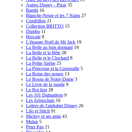
Autres Disney - Pixar
35
Bambi
16
Blanche-Neige et les 7 Nains
27
Cendrillon
21
Collection BRITTO
15
Dumbo
11
Hercule
8
L'étrange Noël de Mr Jack
19
La Belle au bois dormant
19
La Belle et la Bête
28
La Belle et le Clochard
8
La Petite Sirène
25
La Princesse et la Grenouille
5
La Reine des neiges
13
Le Bossu de Notre-Dame
3
Le Livre de la jungle
9
Le Roi lion
28
Les 101 Dalmatiens
9
Les Aristochats
16
Lettres de l'alphabet Disney
26
Lilo et Stitch
91
Mickey et ses amis
43
Mulan
5
Peter Pan
21