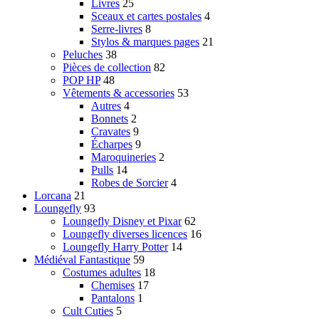
Livres
25
Sceaux et cartes postales
4
Serre-livres
8
Stylos & marques pages
21
Peluches
38
Pièces de collection
82
POP HP
48
Vêtements & accessories
53
Autres
4
Bonnets
2
Cravates
9
Écharpes
9
Maroquineries
2
Pulls
14
Robes de Sorcier
4
Lorcana
21
Loungefly
93
Loungefly Disney et Pixar
62
Loungefly diverses licences
16
Loungefly Harry Potter
14
Médiéval Fantastique
59
Costumes adultes
18
Chemises
17
Pantalons
1
Cult Cuties
5