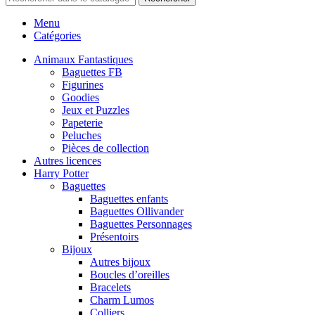
Menu
Catégories
Animaux Fantastiques
Baguettes FB
Figurines
Goodies
Jeux et Puzzles
Papeterie
Peluches
Pièces de collection
Autres licences
Harry Potter
Baguettes
Baguettes enfants
Baguettes Ollivander
Baguettes Personnages
Présentoirs
Bijoux
Autres bijoux
Boucles d’oreilles
Bracelets
Charm Lumos
Colliers